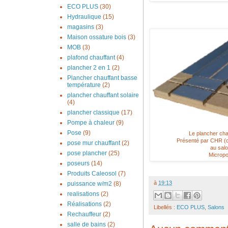
ECO PLUS
(30)
Hydraulique
(15)
magasins
(3)
Maison ossature bois
(3)
MOB
(3)
plafond chauffant
(4)
plancher 2 en 1
(2)
Plancher chauffant basse
température
(2)
plancher chauffant solaire
(4)
plancher classique
(17)
Pompe à chaleur
(9)
Pose
(9)
Le plancher cha
Présenté par CHR (cen
pose mur chauffant
(2)
au salo
pose plancher
(25)
Micropo
poseurs
(14)
Produits Caleosol
(7)
à
19:13
puissance w/m2
(8)
realisations
(2)
Réalisations
(2)
Libellés :
ECO PLUS
,
Salons
Rechauffeur
(2)
salle de bains
(2)