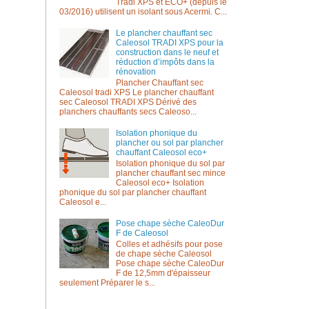
Tradi XPS et ECO+ (depuis le
03/2016) utilisent un isolant sous Acermi. C...
Le plancher chauffant sec
Caleosol TRADI XPS pour la
construction dans le neuf et
réduction d’impôts dans la
rénovation
Plancher Chauffant sec
Caleosol tradi XPS Le plancher chauffant
sec Caleosol TRADI XPS Dérivé des
planchers chauffants secs Caleoso...
Isolation phonique du
plancher ou sol par plancher
chauffant Caleosol eco+
Isolation phonique du sol par
plancher chauffant sec mince
Caleosol eco+ Isolation
phonique du sol par plancher chauffant
Caleosol e...
Pose chape sèche CaleoDur
F de Caleosol
Colles et adhésifs pour pose
de chape sèche Caleosol
Pose chape sèche CaleoDur
F de 12,5mm d'épaisseur
seulement Préparer le s...