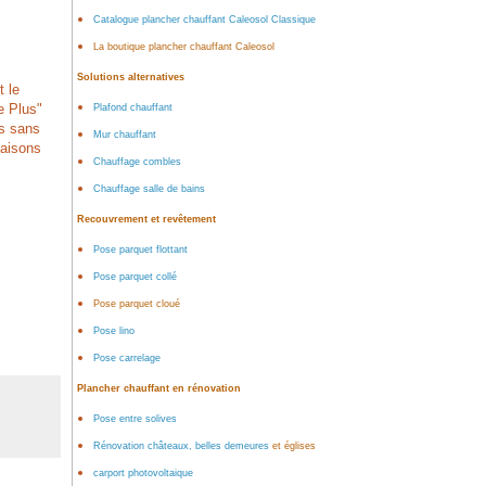
Catalogue plancher chauffant Caleosol Classique
La boutique plancher chauffant Caleosol
Solutions alternatives
t le
e Plus"
Plafond chauffant
ts sans
Mur chauffant
maisons
Chauffage combles
Chauffage salle de bains
Recouvrement et revêtement
Pose parquet flottant
Pose parquet collé
Pose parquet cloué
Pose lino
Pose carrelage
Plancher chauffant en rénovation
Pose entre solives
Rénovation châteaux, belles demeures
et églises
carport photovoltaique