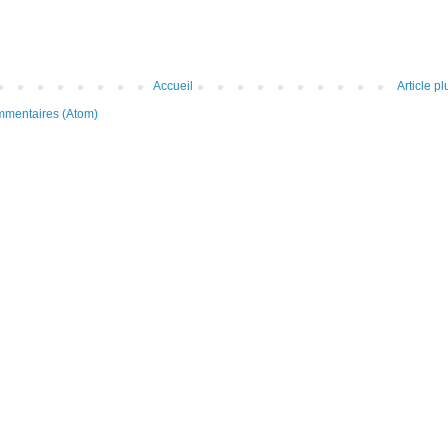
Accueil
Article p
ommentaires (Atom)