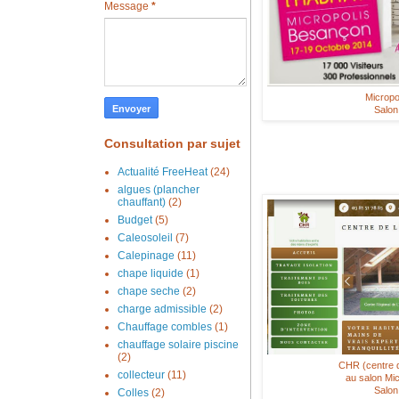
Message
*
Micropo
Salon 
Consultation par sujet
Actualité FreeHeat
(24)
algues (plancher
chauffant)
(2)
Budget
(5)
Caleosoleil
(7)
Calepinage
(11)
chape liquide
(1)
chape seche
(2)
charge admissible
(2)
Chauffage combles
(1)
chauffage solaire piscine
(2)
CHR (centre de
collecteur
(11)
au salon Mi
Salon 
Colles
(2)