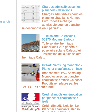
Charges admissibles sur les
planchers - définitions
Charges admissibles pour les
plancher chauffants Normes
EuroCodes La charge
lus ancien
admissible pour un plancher
se décompose en 2 parties: - ...
Tuile solaire Caleosoleil
06370 Mouans-Sartoux
Tuile solaire thermique
CaleoSoleil Vue générale
pose tuile solaire Caleosoleil
Installation de la tuile solaire
thermique Cale...
Kit PAC Samsung monobloc -
Plancher chauffant sec mince
Branchement PAC Samsung
Monobloc avec un plancher
chauffant sec mince Caleosol
Produits remplacés par les
PAC LG Kit pour branc...
Crédit d’impôts en rénovation
par plancher chauffant sec
isolé
Crédit d'impôts isolation Le
Plancher chauffant Caleosol