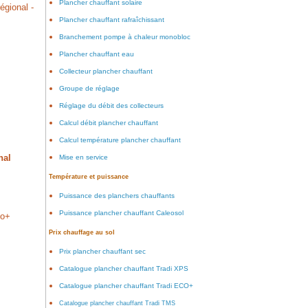
Plancher chauffant solaire
égional -
Plancher chauffant rafraîchissant
Branchement pompe à chaleur monobloc
Plancher chauffant eau
Collecteur plancher chauffant
Groupe de réglage
Réglage du débit des collecteurs
Calcul débit plancher chauffant
Calcul température plancher chauffant
nal
Mise en service
Température et puissance
Puissance des planchers chauffants
Puissance plancher chauffant Caleosol
co+
Prix chauffage au sol
Prix plancher chauffant sec
Catalogue plancher chauffant Tradi XPS
Catalogue plancher chauffant Tradi ECO+
Catalogue plancher chauffant Tradi TMS